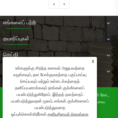
«
»
எங்களைப் பற்றி
தயாரிப்புகள்
செய்தி
X
உங்களுக்கு சிறந்த உலாவல் அனுபவத்தை
எங்களை தொடர்பு கொள்ள
வழங்கவும், தள போக்குவரத்தை பகுப்பாய்வு
செய்யவும் மற்றும் உள்ளடக்கத்தைத்
தனிப்பயனாக்கவும் நாங்கள் குக்கீகளைப்
பயன்படுத்துகிறோம். இந்தத் தளத்தைப்
பதிப்புரிமை © 2025 ஃபோஷான் நோர்லர் தளபாடங்கள் கோ.,
பயன்படுத்துவதன் மூலம், எங்கள் குக்கீகளைப்
லிமிடெட். அனைத்து உரிமைகளும் பாதுகாக்கப்பட்டவை.
பயன்படுத்துவதை
Links
Sitemap
RSS
XML
ஒப்புக்கொள்கிறீர்கள்.
தனியுரிமைக் கொள்கை
தனியுரிமைக் கொள்கை